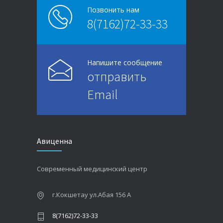
Позвонить нам
8(7162)72-33-33
Напишите сообщение
отправить
Email
Авиценна
Современный медицинский центр
г.Кокшетау ул.Абая 156 А
8(7162)72-33-33