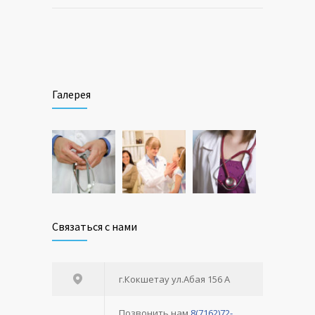
Галерея
Связаться с нами
г.Кокшетау ул.Абая 156 А
Позвонить нам
8(7162)72-