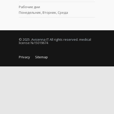
Рабочие дни
Понедельник, Вторник, Среда
© 2025
.Avicenna IT All rights reserved. medical
license №15019674
Privacy
Sitemap