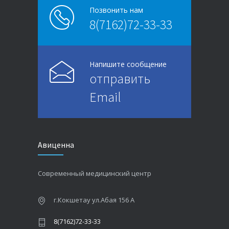
Позвонить нам
8(7162)72-33-33
Напишите сообщение
отправить
Email
Авиценна
Современный медицинский центр
г.Кокшетау ул.Абая 156 А
8(7162)72-33-33