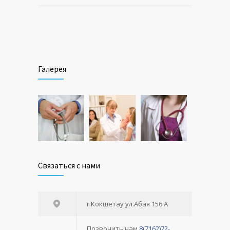
Галерея
Связаться с нами
г.Кокшетау ул.Абая 156 А
Позвонить нам
8(7162)72-